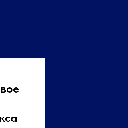
евое
кса