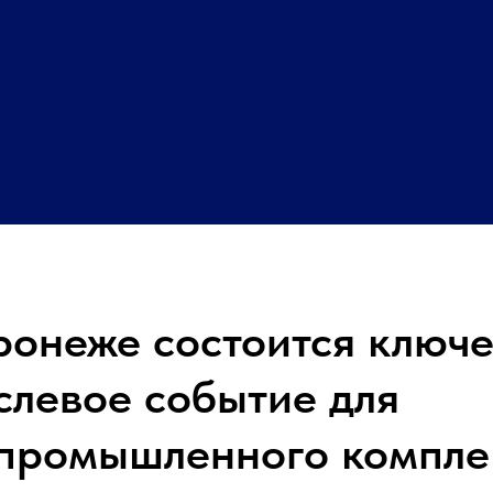
ронеже состоится ключ
слевое событие для
промышленного компле