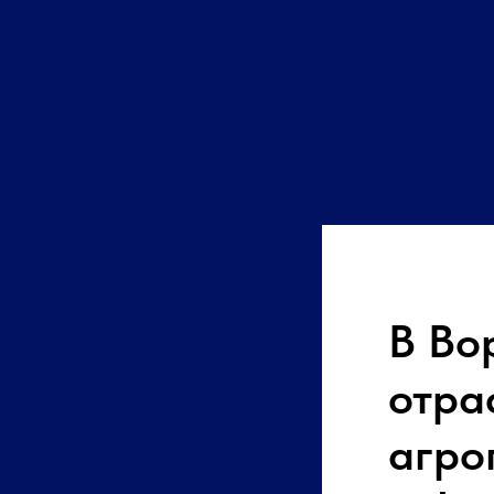
В Во
отра
агро