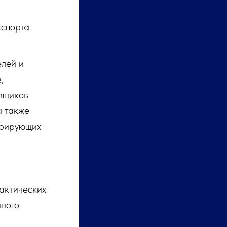
кспорта
елей и
,
авщиков
а также
урирующих
актических
нного