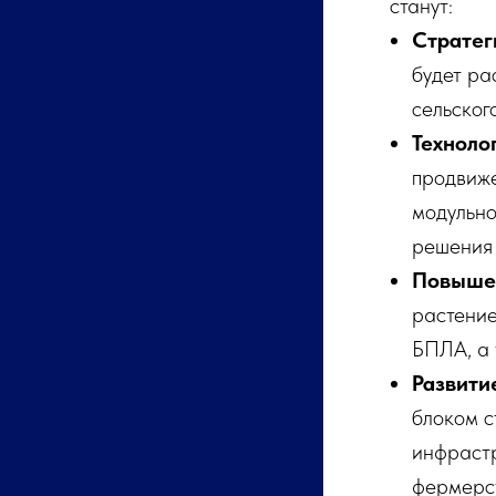
станут:
Стратег
будет ра
сельског
Техноло
продвиже
модульно
решения 
Повышен
растение
БПЛА, а 
Развити
блоком с
инфрастр
фермерст