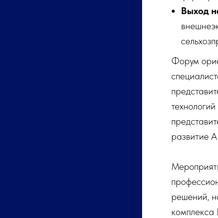
Выход н
внешнеэк
сельхозп
Форум орие
специалист
представит
технологий
представит
развитие А
Мероприяти
профессион
решений, н
комплекса 