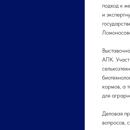
подход к м
и экспертн
государств
Ломоносова,
Выставочна
АПК. Участ
сельхозтех
биотехноло
кормов, а 
для аграрн
Деловая пр
вопросов, 