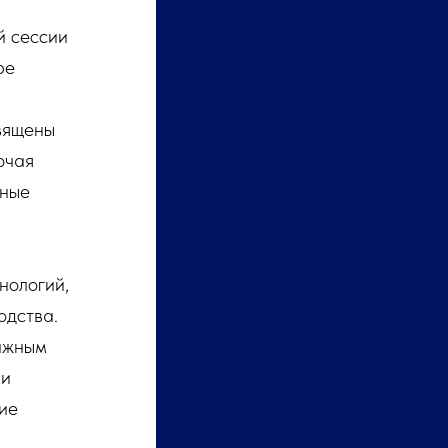
й сессии
ре
вящены
ючая
нные
нологий,
одства.
жным
 и
ие