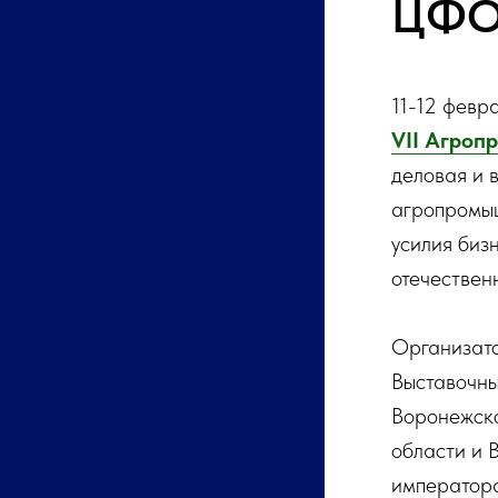
ЦФ
11-12 февр
VII Агроп
деловая и 
агропромыш
усилия биз
отечествен
Организато
Выставочн
Воронежско
области и 
императора