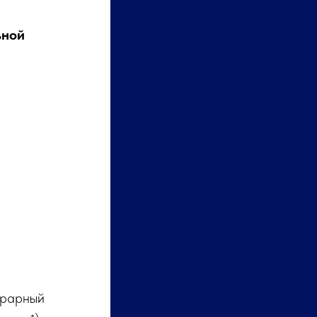
ьной
грарный