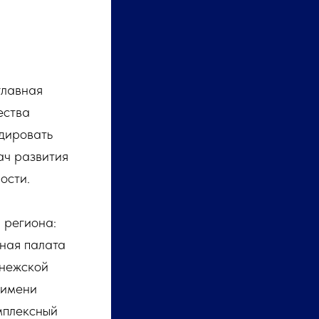
 главная
ества
дировать
ач развития
ости.
 региона:
ная палата
онежской
 имени
мплексный