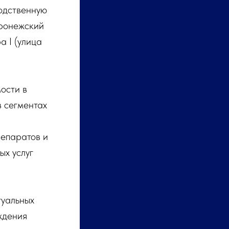
одственную
оронежский
 I (улица
ости в
 сегментах
репаратов и
ых услуг
туальных
ждения