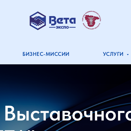
БИЗНЕС-МИССИИ
УСЛУГИ
 Выставочног